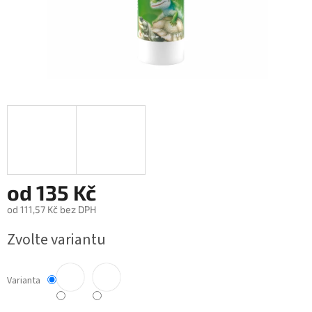
od
135 Kč
od
111,57 Kč
bez DPH
Měrná
Zvolte variantu
cena:
Varianta