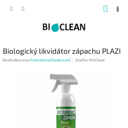
Přejít
NÁKUP
na
obsah
KOŠÍK
Biologický likvidátor zápachu PLAZI
Průměrné
Neohodnoceno
Podrobnosti hodnocení
Značka:
PetClean
hodnocení
produktu
je
0,0
z
5
hvězdiček.