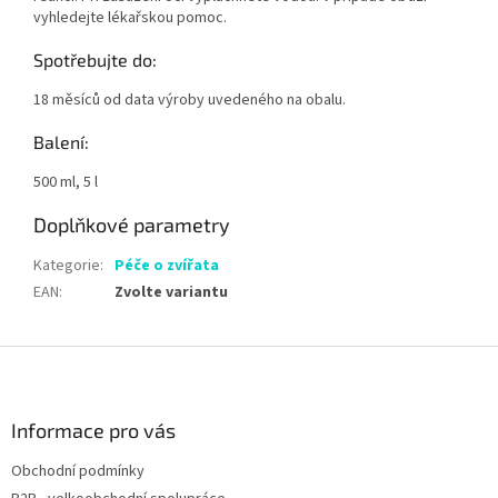
vyhledejte lékařskou pomoc.
Spotřebujte do:
18 měsíců od data výroby uvedeného na obalu.
Balení:
500 ml, 5 l
Doplňkové parametry
Kategorie
:
Péče o zvířata
EAN
:
Zvolte variantu
Z
á
p
a
Informace pro vás
t
Obchodní podmínky
í