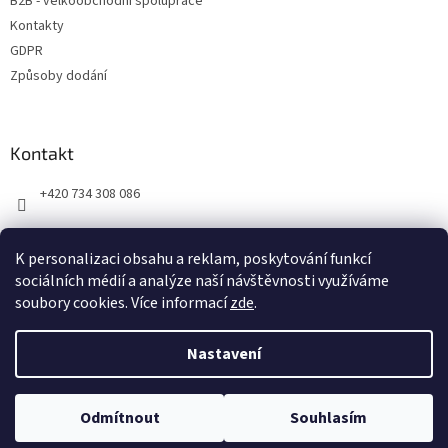
B2B - velkoobchodní spolupráce
Kontakty
GDPR
Způsoby dodání
Kontakt
+420 734 308 086
K personalizaci obsahu a reklam, poskytování funkcí
sociálních médií a analýze naší návštěvnosti využíváme
soubory cookies. Více informací
zde
.
Vytvořil Shoptet
Nastavení
Copyright 2026
Obchod BIOCLEAN
. Všechna práva vyhrazena.
Odmítnout
Souhlasím
Upravit nastavení cookies