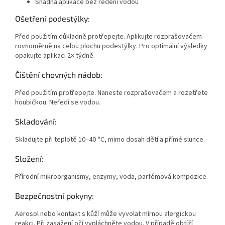
Snadná aplikace bez ředění vodou
Ošetření podestýlky:
Před použitím důkladně protřepejte. Aplikujte rozprašovačem
rovnoměrně na celou plochu podestýlky. Pro optimální výsledky
opakujte aplikaci 2× týdně.
Čištění chovných nádob:
Před použitím protřepejte. Naneste rozprašovačem a rozetřete
houbičkou. Neředí se vodou.
Skladování:
Skladujte při teplotě 10–40 °C, mimo dosah dětí a přímé slunce.
Složení:
Přírodní mikroorganismy, enzymy, voda, parfémová kompozice.
Bezpečnostní pokyny:
Aerosol nebo kontakt s kůží může vyvolat mírnou alergickou
reakci. Při zasažení očí vypláchněte vodou. V případě obtíží