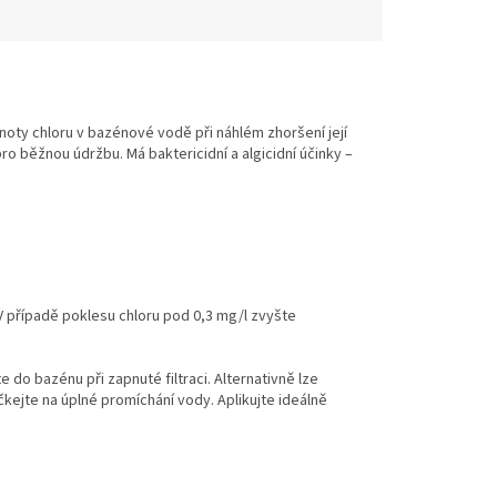
noty chloru v bazénové vodě při náhlém zhoršení její
o běžnou údržbu. Má baktericidní a algicidní účinky –
 V případě poklesu chloru pod 0,3 mg/l zvyšte
o bazénu při zapnuté filtraci. Alternativně lze
kejte na úplné promíchání vody. Aplikujte ideálně