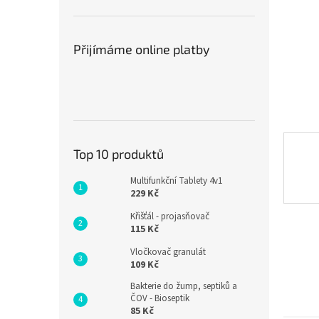
n
e
l
Přijímáme online platby
Top 10 produktů
Multifunkční Tablety 4v1
229 Kč
Křišťál - projasňovač
115 Kč
Vločkovač granulát
109 Kč
Bakterie do žump, septiků a
ČOV - Bioseptik
85 Kč