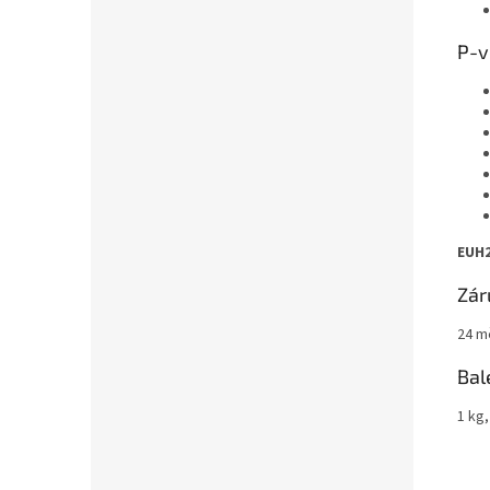
P-v
EUH2
Zár
24 m
Bal
1 kg,