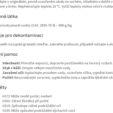
dujte v originálním, pevně uzavřeném obalu na suchém, chladném a dobře v
vin a krmiv. Nepřekračujte teplotu 25 °C. Vyšší teploty mohou vést k rozkla
nná látka
lorisokyanurát sodný (CAS: 2893-78-9) – 600 g/kg
je pro dekontaminaci
ípadě rozsypání granulát smeťte, zabraňte prašnosti, případně odsajte a u
ní pomoc
Vdechnutí:
Přerušte expozici, dopravte postiženého na čerstvý vzduch.
Styk s kůží:
Omyjte velkým množstvím vody.
Zasažení očí:
Vyplachujte proudem vody, rozevřete víčka, vyjměte konta
Požití:
Nevyvolávejte zvracení, vypláchněte ústa a zajistěte lékařské oš
ěty
H272: Může zesílit požár; oxidant
H302: Zdraví škodlivý při požití
H319: Způsobuje vážné podráždění očí
H335: Může způsobit podráždění dýchacích cest