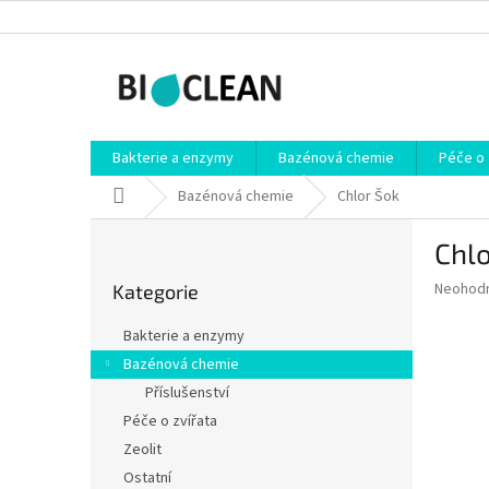
Přejít
na
obsah
Bakterie a enzymy
Bazénová chemie
Péče o 
Domů
Bazénová chemie
Chlor Šok
P
Chlo
o
Přeskočit
s
Průměr
Neohod
Kategorie
kategorie
t
hodnoce
r
produkt
Bakterie a enzymy
a
je
Bazénová chemie
0,0
n
z
Příslušenství
n
5
í
Péče o zvířata
hvězdič
p
Zeolit
a
Ostatní