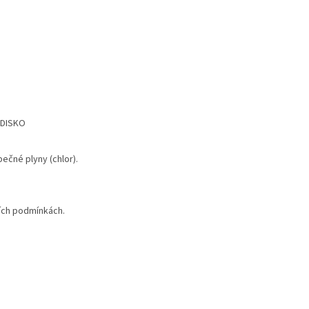
EDISKO
ečné plyny (chlor).
ích podmínkách.