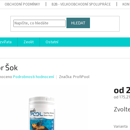
OBCHODNÍ PODMÍNKY
B2B - VELKOOBCHODNÍ SPOLUPRÁCE
KON
HLEDAT
zvířata
Zeolit
Ostatní
r Šok
né
noceno
Podrobnosti hodnocení
Značka:
ProfiPool
ní
od
2
u
od
175,21
Měrná
Zvolt
cena:
ek.
Varianta