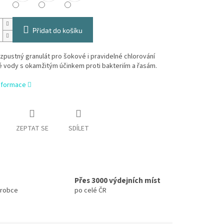
Přidat do košíku
zpustný granulát pro šokové i pravidelné chlorování
 vody s okamžitým účinkem proti bakteriím a řasám.
informace
ZEPTAT SE
SDÍLET
Přes 3000 výdejních míst
ýrobce
po celé ČR