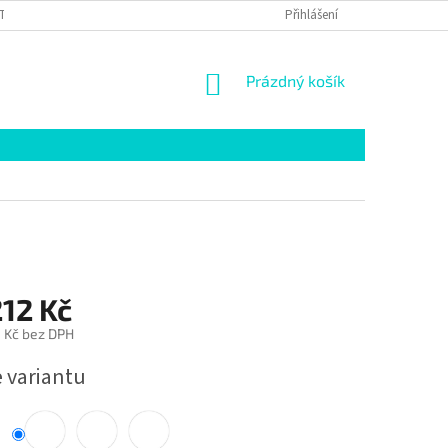
TAKTY
GDPR
ZPŮSOBY DODÁNÍ
Přihlášení
NÁKUPNÍ
Prázdný košík
KOŠÍK
12 Kč
 Kč
bez DPH
e variantu