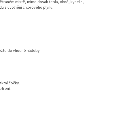
ětraném místě, mimo dosah tepla, ohně, kyselin,
du a uvolnění chlorového plynu.
ložte do vhodné nádoby.
ktní čočky.
etření.