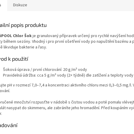
s
Diskuze
ailní popis produktu
iPOOL Chlor Šok
je granulovaný přípravek určený pro rychlé navýšení hod
ity během sezóny. Vhodný i pro první ošetření vody po napuštění bazénu a pr
ě likviduje bakterie a řasy.
od k použití
Šoková úprava / první chlorování: 20 g/m³ vody
Pravidelná údržba: cca 5 g/m³ vody (2× týdně) dle zatížení a teploty vody
ujte pH v rozmezí 7,0–7,4 a koncentraci aktivního chloru mezi 0,3–0,5 mg/l.
ování.
ručené množství rozpusťte v nádobě s čistou vodou a poté pomalu vlévejte d
ulát nasypat do skimmeru, ale zabráníte jeho hromadění. Před koupáním vyč
r.
adování