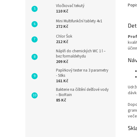
Popi
Vločkovač tekutý
110 Kč
Mini Multifunkční tablety 4v1
Det
272 Kč
Prof
Chlor Šok
212 Kč
kval
účinn
Náplň do chemických WC 1 l –
bez formaldehydu
Náv
209 Kč
Papírkový tester na 3 parametry
- 50ks
161 Kč
Udrž
Bakterie na čištění dešťové vody
dávk
– BioRain
85 Kč
Dopo
gran
veče
Skl