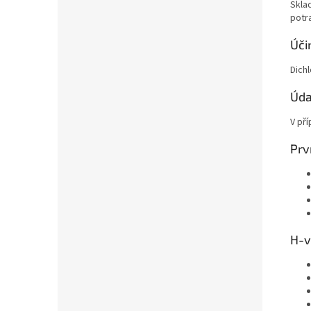
Skla
potra
Úči
Dich
Úda
V př
Prv
H-v