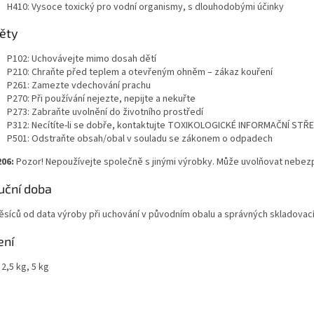
H410: Vysoce toxický pro vodní organismy, s dlouhodobými účinky
ěty
P102: Uchovávejte mimo dosah dětí
P210: Chraňte před teplem a otevřeným ohněm – zákaz kouření
P261: Zamezte vdechování prachu
P270: Při používání nejezte, nepijte a nekuřte
P273: Zabraňte uvolnění do životního prostředí
P312: Necítíte-li se dobře, kontaktujte TOXIKOLOGICKÉ INFORMAČNÍ STŘ
P501: Odstraňte obsah/obal v souladu se zákonem o odpadech
06:
Pozor! Nepoužívejte společně s jinými výrobky. Může uvolňovat nebezp
uční doba
ěsíců od data výroby při uchování v původním obalu a správných skladovac
ení
 2,5 kg, 5 kg