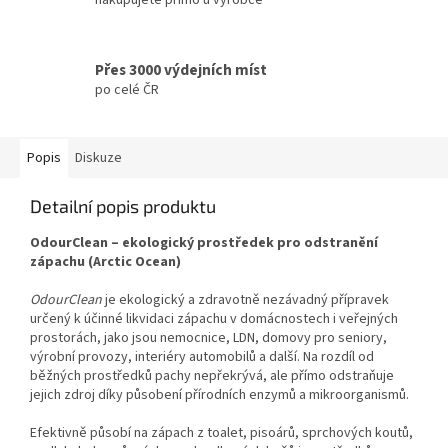
Přes 3000 výdejních míst
po celé ČR
Popis
Diskuze
Detailní popis produktu
OdourClean – ekologický prostředek pro odstranění
zápachu (Arctic Ocean)
OdourClean
je ekologický a zdravotně nezávadný přípravek
určený k účinné likvidaci zápachu v domácnostech i veřejných
prostorách, jako jsou nemocnice, LDN, domovy pro seniory,
výrobní provozy, interiéry automobilů a další. Na rozdíl od
běžných prostředků pachy nepřekrývá, ale přímo odstraňuje
jejich zdroj díky působení přírodních enzymů a mikroorganismů.
Efektivně působí na zápach z toalet, pisoárů, sprchových koutů,