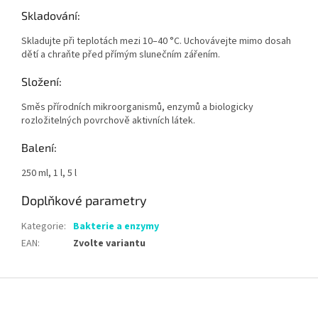
Skladování:
Skladujte při teplotách mezi 10–40 °C. Uchovávejte mimo dosah
dětí a chraňte před přímým slunečním zářením.
Složení:
Směs přírodních mikroorganismů, enzymů a biologicky
rozložitelných povrchově aktivních látek.
Balení:
250 ml, 1 l, 5 l
Doplňkové parametry
Kategorie
:
Bakterie a enzymy
EAN
:
Zvolte variantu
Z
á
p