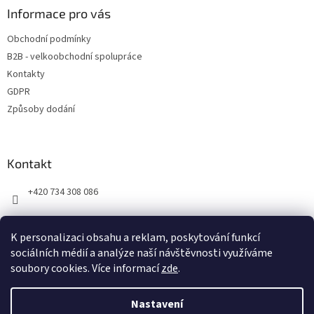
a
Informace pro vás
t
Obchodní podmínky
í
B2B - velkoobchodní spolupráce
Kontakty
GDPR
Způsoby dodání
Kontakt
+420 734 308 086
K personalizaci obsahu a reklam, poskytování funkcí
sociálních médií a analýze naší návštěvnosti využíváme
soubory cookies. Více informací
zde
.
Vytvořil Shoptet
Nastavení