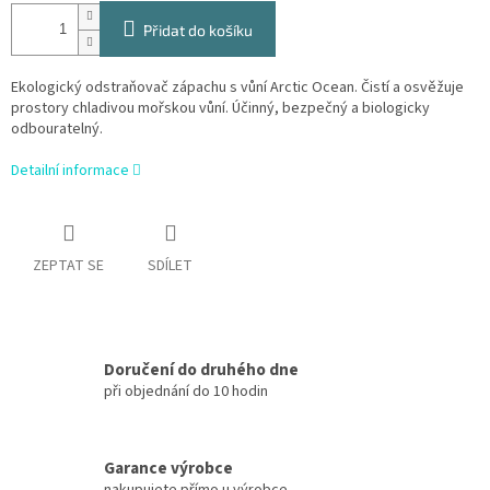
Přidat do košíku
Ekologický odstraňovač zápachu s vůní Arctic Ocean. Čistí a osvěžuje
prostory chladivou mořskou vůní. Účinný, bezpečný a biologicky
odbouratelný.
Detailní informace
ZEPTAT SE
SDÍLET
Doručení do druhého dne
při objednání do 10 hodin
Garance výrobce
nakupujete přímo u výrobce