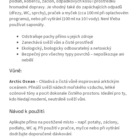
podlah, koberců, záclon, odpadkových košů i prostředků
hromadné dopravy. Je vhodný také do zapáchajících odpadů
(dřezy, WC, sprchy), praček a myček (cca 100 ml při oplachovém
programu), nebo při vytírání (100 ml na 10 l vody). Není třeba
používat saponáty.
Odstraňuje pachy přímo u jejich zdroje
Zanechává svěží vůni a čisté prostředí
Ekologický, biologicky odbouratelný a netoxický
Bezpečný pro všechny typy povrchů – nepoškozuje ani
nebělí
Vůně:
Arctic Ocean
– Chladivá a čistá vůně inspirovaná arktickým
oceánem. Přináší svěží nádech mořského vzduchu, lehké
ozónové tóny a pocit dokonale čistého prostoru. Ideální pro ty,
kdo hledají moderní, neutrálně svěží vůni.
Návod k použití:
Aplikujte přímo na postižené místo – např. potahy, záclony,
podlahy, WC aj. Při použití v pračce, myčce nebo při vytírání
dodržujte doporučené dávkování.