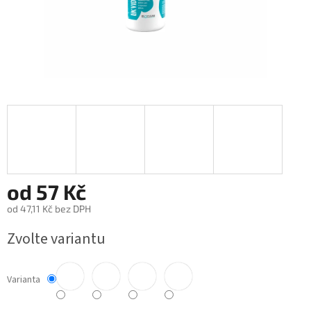
od
57 Kč
od
47,11 Kč
bez DPH
Měrná
Zvolte variantu
cena:
Varianta