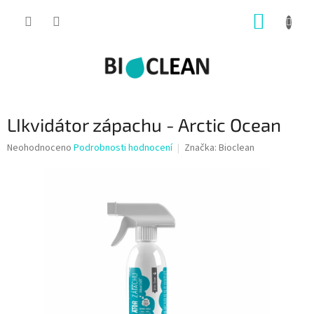
Přejít
NÁKUP
na
obsah
KOŠÍK
LIkvidátor zápachu - Arctic Ocean
Průměrné
Neohodnoceno
Podrobnosti hodnocení
Značka:
Bioclean
hodnocení
produktu
je
0,0
z
5
hvězdiček.