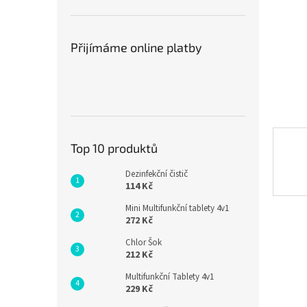
n
e
l
Přijímáme online platby
Top 10 produktů
Dezinfekční čistič
114 Kč
Mini Multifunkční tablety 4v1
272 Kč
Chlor Šok
212 Kč
Multifunkční Tablety 4v1
229 Kč