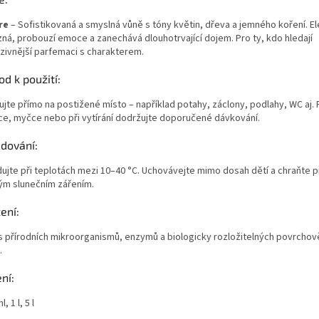
re
– Sofistikovaná a smyslná vůně s tóny květin, dřeva a jemného koření. El
zná, probouzí emoce a zanechává dlouhotrvající dojem. Pro ty, kdo hledají
nzivnější parfemaci s charakterem.
d k použití:
ujte přímo na postižené místo – například potahy, záclony, podlahy, WC aj. P
ce, myčce nebo při vytírání dodržujte doporučené dávkování.
adování:
dujte při teplotách mezi 10–40 °C. Uchovávejte mimo dosah dětí a chraňte 
ým slunečním zářením.
ení:
 přírodních mikroorganismů, enzymů a biologicky rozložitelných povrchově
.
ní:
, 1 l, 5 l