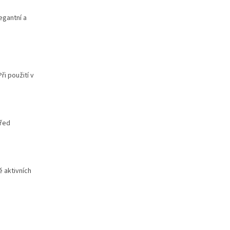
egantní a
ři použití v
před
 aktivních