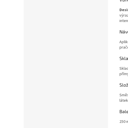
Desi
výra
inte
Návo
Aplik
prač
Skl
Skla
přím
Slož
Směs
látek
Bale
250 ml