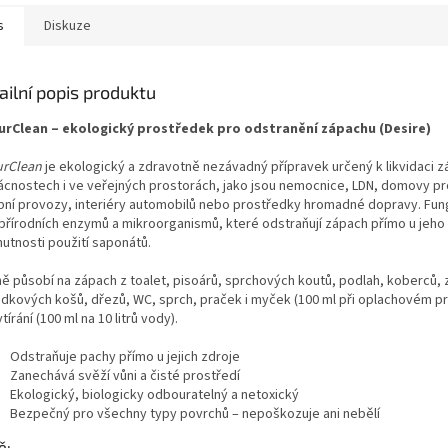
s
Diskuze
ailní popis produktu
rClean – ekologický prostředek pro odstranění zápachu (Desire)
rClean
je ekologický a zdravotně nezávadný přípravek určený k likvidaci z
cnostech i ve veřejných prostorách, jako jsou nemocnice, LDN, domovy pr
bní provozy, interiéry automobilů nebo prostředky hromadné dopravy. Fun
 přírodních enzymů a mikroorganismů, které odstraňují zápach přímo u jeho 
nutnosti použití saponátů.
ně působí na zápach z toalet, pisoárů, sprchových koutů, podlah, koberců, 
dkových košů, dřezů, WC, sprch, praček i myček (100 ml při oplachovém p
ytírání (100 ml na 10 litrů vody).
Odstraňuje pachy přímo u jejich zdroje
Zanechává svěží vůni a čisté prostředí
Ekologický, biologicky odbouratelný a netoxický
Bezpečný pro všechny typy povrchů – nepoškozuje ani nebělí
ě: