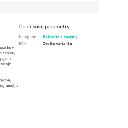
Doplňkové parametry
Kategorie
:
Bakterie a enzymy
EAN
:
Zvolte variantu
ápachu v
o seniory,
guje na
zdroje –
záclon,
rogramu), a