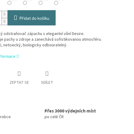
Přidat do košíku
ý odstraňovač zápachu s elegantní vůní Desire.
je pachy u zdroje a zanechává sofistikovanou atmosféru.
 netoxický, biologicky odbouratelný.
informace
ZEPTAT SE
SDÍLET
Přes 3000 výdejních míst
ýrobce
po celé ČR