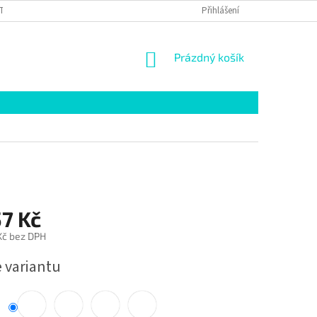
TAKTY
GDPR
ZPŮSOBY DODÁNÍ
Přihlášení
NÁKUPNÍ
Prázdný košík
KOŠÍK
7 Kč
Kč
bez DPH
e variantu